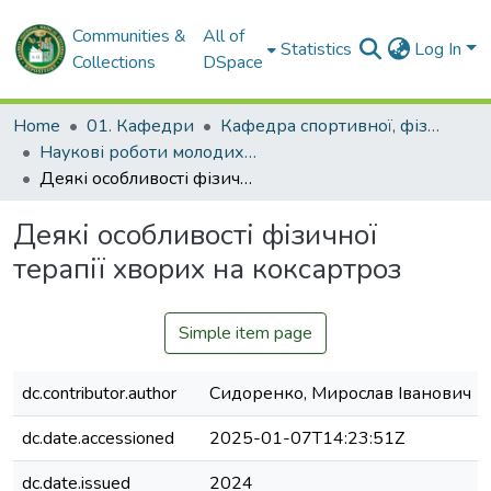
Communities &
All of
Statistics
Log In
Collections
DSpace
Home
01. Кафедри
Кафедра спортивної, фізичної та реабілітаційної медицини, фізичної терапії, ерготерапії
Наукові роботи молодих дослідників та кваліфікаційні роботи. Кафедра спортивної, фізичної та реабілітаційної медицини, фізичної терапії, ерготерапії
Деякі особливості фізичної терапії хворих на коксартроз
Деякі особливості фізичної
терапії хворих на коксартроз
Simple item page
dc.contributor.author
Сидоренко, Мирослав Іванович
dc.date.accessioned
2025-01-07T14:23:51Z
dc.date.issued
2024