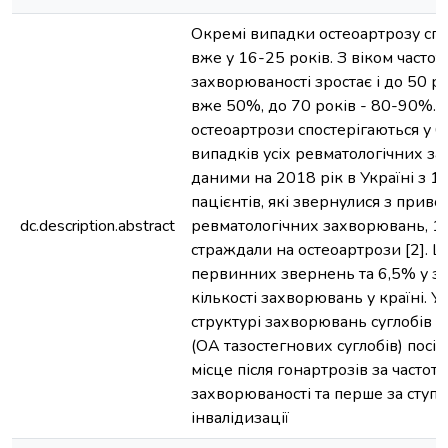
Окремі випадки остеоартрозу спо
вже у 16-25 років. З віком частот
захворюваності зростає і до 50 ро
вже 50%, до 70 років - 80-90%. 
остеоартрози спостерігаються у 
випадків усіх ревматологічних з
даними на 2018 рік в Україні з 13
пацієнтів, які звернулися з приво
dc.description.abstract
ревматологічних захворювань, 1,
страждали на остеоартрози [2]. 
первинних звернень та 6,5% у за
кількості захворювань у країні. У
структурі захворювань суглобів 
(ОА тазостегнових суглобів) посі
місце після гонартрозів за частот
захворюваності та перше за ступ
інвалідизації