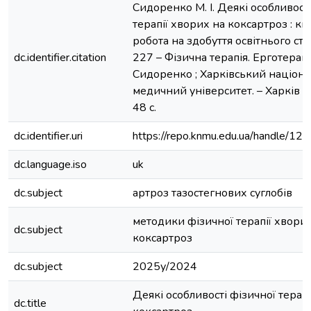
Сидоренко М. І. Деякі особливост
терапії хворих на коксартроз : кв
робота на здобуття освітнього ступ
dc.identifier.citation
227 – Фізична терапія. Ерготерапія 
Сидоренко ; Харківський націон
медичний університет. – Харків :
48 с.
dc.identifier.uri
https://repo.knmu.edu.ua/handle/
dc.language.iso
uk
dc.subject
артроз тазостегнових суглобів
методики фізичної терапії хвори
dc.subject
коксартроз
dc.subject
2025у/2024
Деякі особливості фізичної терап
dc.title