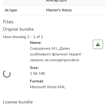
коксартроз
dc.type
Master's thesis
Files
Original bundle
Now showing
1 - 1 of 1
Name:
Сидоренко М.І._Деякі
особливості фізичної терапії
хворих на коксартроз.docx
Size:
1.56 MB
Loading...
Format:
Microsoft Word XML
License bundle