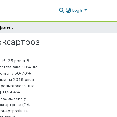
Log In
Деякі особливості фізичної терапії хворих на коксартроз
оксартроз
16-25 років. З
досягає вже 50%, до
аються у 60-70%
ими на 2018 рік в
у ревматологічних
]. Це 4,4%
захворювань у
коксартрози (ОА
гонартрозів за