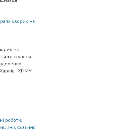
ідизації
рапії хворих на
хворих на
тнього ступеня
Сидоренко ;
Харків : ХНМУ,
ні роботи.
дицини, фізичної