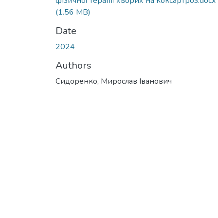
фізичної терапії хворих на коксартроз.docx
(1.56 MB)
Date
2024
Authors
Сидоренко, Мирослав Іванович