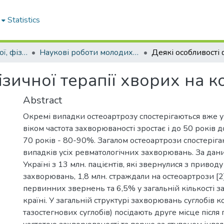
Statistics
Кафедра спортивної, фізичної та реабілітаційної медицини, фізичної терапії, ерготерапії
Наукові роботи молодих дослідників та кваліфікаційні роботи. Кафедра спортивної, фізичної та реабілітаційної медицини, фізичної терапії, ерготерапії
ізичної терапії хворих на к
Abstract
Окремі випадки остеоартрозу спостерігаються вже у 
віком частота захворюваності зростає і до 50 років 
70 років - 80-90%. Загалом остеоартрози спостеріг
випадків усіх ревматологічних захворювань. За дан
Україні з 13 млн. пацієнтів, які звернулися з привод
захворювань, 1,8 млн. страждали на остеоартрози [2
первинних звернень та 6,5% у загальній кількості 
країні. У загальній структурі захворювань суглобів 
тазостегнових суглобів) посідають друге місце після 