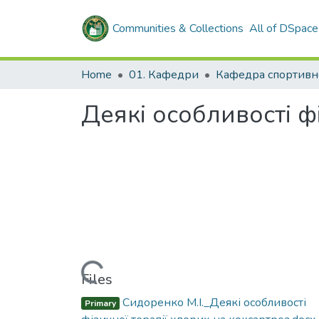
Communities & Collections
All of DSpace
Home
01. Кафедри
Деякі особливості ф
Loading...
Files
Сидоренко М.І._Деякі особливості
Primary