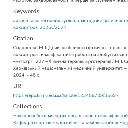
частотою захворюваності та перше за ступенем інвал
Keywords
артроз тазостегнових суглобів
,
методики фізичної те
коксартроз
,
2025у/2024
Citation
Сидоренко М. І. Деякі особливості фізичної терапії 
коксартроз : кваліфікаційна робота на здобуття осві
«магістр» : 227 – Фізична терапія. Ерготерапія / М. І. 
Харківський національний медичний університет. – 
2024. – 48 с.
URI
https://repo.knmu.edu.ua/handle/123456789/35697
Collections
Наукові роботи молодих дослідників та кваліфікацій
Кафедра спортивної, фізичної та реабілітаційної ме