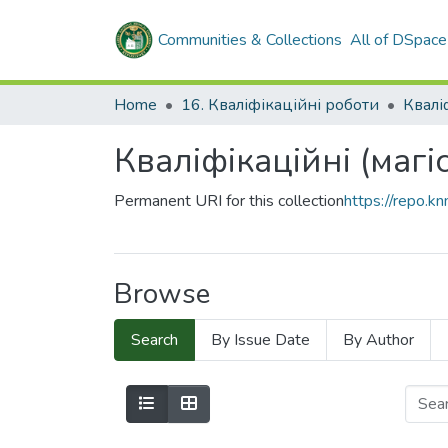
Communities & Collections
All of DSpace
Home
16. Кваліфікаційні роботи
Кваліфікаційні (магі
Permanent URI for this collection
https://repo.
Browse
Search
By Issue Date
By Author