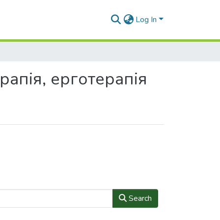
Log In
ерапія, ерготерапія
Search