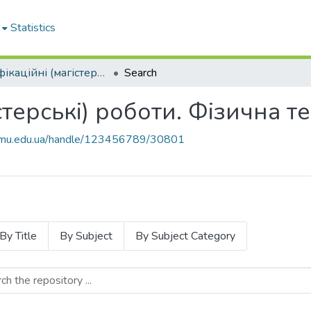
Statistics
Кваліфікаційні (магістерські) роботи. Фізична терапія, ерготерапія
Search
стерські) роботи. Фізична т
knmu.edu.ua/handle/123456789/30801
By Title
By Subject
By Subject Category