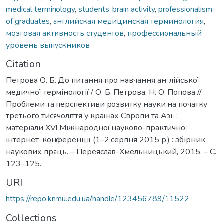
medical terminology
,
students’ brain activity
,
professionalism
of graduates
,
английская медицинская терминология
,
мозговая активность студентов
,
профессиональный
уровень выпускников
Citation
Петрова О. Б. До питання про навчання англійської
медичної термінології / О. Б. Петрова, Н. О. Попова //
Проблеми та перспективи розвитку науки на початку
третього тисячоліття у країнах Європи та Азії :
матеріали ХVІ Міжнародної науково-практичної
інтернет-конференції (1–2 серпня 2015 р.) : збірник
наукових праць. – Переяслав-Хмельницький, 2015. – С.
123–125.
URI
https://repo.knmu.edu.ua/handle/123456789/11522
Collections