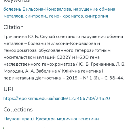
болезнь Вильсона-Коновалова
,
нарушение обмена
металлов, синтропи.
,
гемо- хроматоз
,
синтропия
Citation
Гречанина Ю. Б. Случай сочетаного нарушения обмена
металлов – болезни Вильсона-Коновалова и
гемохроматоза, обусловленного гетерозиготным
носительством мутаций С282Y и H63D гена
наследственного гемохроматоза / Ю. Б. Гречанина, Л. В.
Молодан, А. А. Забелина // Клінічна генетика і
перинатальна діагностика. – 2019. – № 1 (6). – С. 38–44.
URI
https://repo.knmu.edu.ua/handle/123456789/24520
Collections
Наукові праці. Кафедра медичної генетики