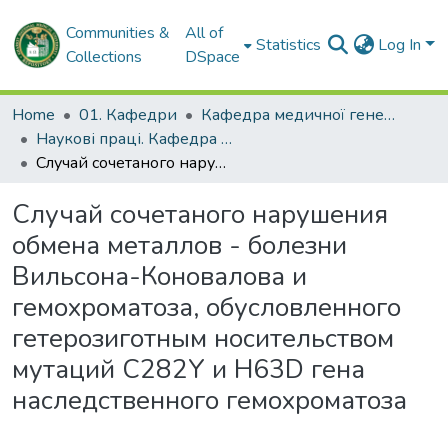
Communities &
All of
Statistics
Log In
Collections
DSpace
Home
01. Кафедри
Кафедра медичної генетики
Наукові праці. Кафедра медичної генетики
Случай сочетаного нарушения обмена металлов - болезни Вильсона-Коновалова и гемохроматоза, обусловленного гетерозиготным носительством мутаций С282Y и H63D гена наследственного гемохроматоза
Случай сочетаного нарушения
обмена металлов - болезни
Вильсона-Коновалова и
гемохроматоза, обусловленного
гетерозиготным носительством
мутаций С282Y и H63D гена
наследственного гемохроматоза