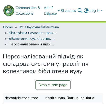
Communities &
All of
Statistics
Log In
Collections
DSpace
Home
09. Наукова бібліотека
Матеріали науково-практичних заходів НБ ХНМУ
Бібліотеки і суспільство: рух у часі та просторі–2015
Персоналізований підхід як складова системи управління колективом бібліотеки вузу
Персоналізований підхід як
складова системи управління
колективом бібліотеки вузу
Simple item page
dc.contributor.author
Капітанова, Галина Іванівна