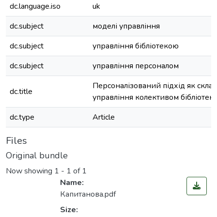
dc.language.iso
uk
dc.subject
моделі управління
dc.subject
управління бібліотекою
dc.subject
управління персоналом
Персоналізований підхід як скла
dc.title
управління колективом бібліотеки
dc.type
Article
Files
Original bundle
Now showing
1 - 1 of 1
Name:
Капитанова.pdf
Size: