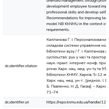
oriented management through profes
development employee toward impro
professional skills and develop self
Recommendations for improving te
model NB KhNMU in the context of
requirements.
Капітанова Г. І. Персоналізований
складова системи управління кол
бібліотеки вузу / Г. І. Капітанова //
суспільство: рух у часі та просторі 
наук.-практ. інтернет-конф. прис
dc.identifier.citation
річчю Харк. нац. мед. ун-ту та 95
бібліотеки ХНМУ, Харків, 5–12 жов
Харк. нац. мед. ун-т ; [редкол.: І. В
Б. Павленко, Н. Д. Гаєва]. – Харків,
71–74.
dc.identifier.uri
https://repo.knmu.edu.ua/handle/