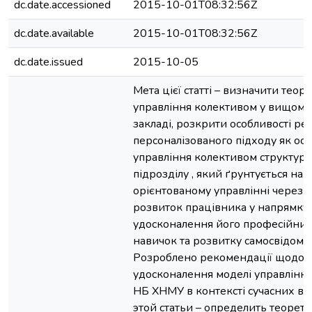
dc.date.accessioned
2015-10-01T08:32:56Z
dc.date.available
2015-10-01T08:32:56Z
dc.date.issued
2015-10-05
Мета цієї статті – визначити теор
управління колективом у вищому
закладі, розкрити особливості реа
персоналізованого підходу як ос
управління колективом структур
підрозділу , який ґрунтується на 
орієнтованому управлінні через
розвиток працівника у напрямку
удосконалення його професійних 
навичок та розвитку самосвідомос
Розроблено рекомендації щодо
удосконалення моделі управлінн
НБ ХНМУ в контексті сучасних ви
этой статьи – определить теорет