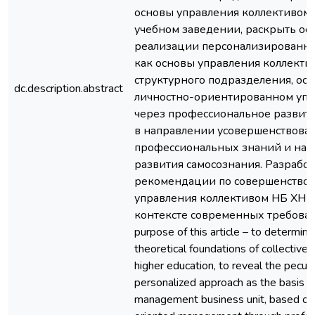
основы управления коллективом
учебном заведении, раскрыть ос
реализации персонализированно
как основы управления коллекти
структурного подразделения, ос
dc.description.abstract
личностно-ориентированном уп
через профессиональное развит
в направлении усовершенствован
профессиональных знаний и нав
развития самосознания. Разрабо
рекомендации по совершенство
управления коллективом НБ ХНМ
контексте современных требован
purpose of this article – to determine
theoretical foundations of collectiv
higher education, to reveal the peculia
personalized approach as the basis of
management business unit, based on 