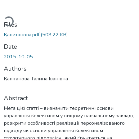
Loading...
Files
Капитанова.pdf
(508.22 KB)
Date
2015-10-05
Authors
Капітанова, Галина Іванівна
Abstract
Мета цієї статті – визначити теоретичні основи
управління колективом у вищому навчальному закладі,
розкрити особливості реалізації персоналізованого
підходу як основи управління колективом
структурного підрозділу , який ґрунтується на