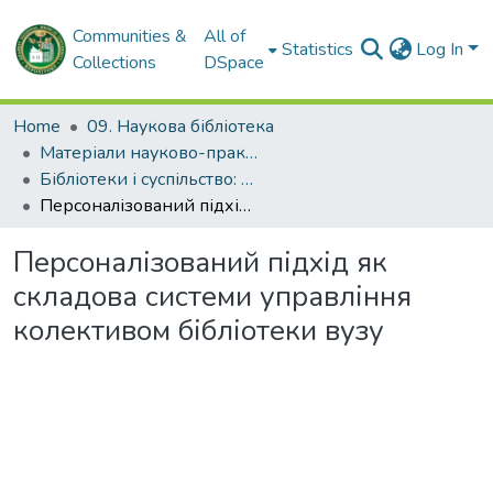
Communities &
All of
Statistics
Log In
Collections
DSpace
Home
09. Наукова бібліотека
Матеріали науково-практичних заходів НБ ХНМУ
Бібліотеки і суспільство: рух у часі та просторі–2015
Персоналізований підхід як складова системи управління колективом бібліотеки вузу
Персоналізований підхід як
складова системи управління
колективом бібліотеки вузу