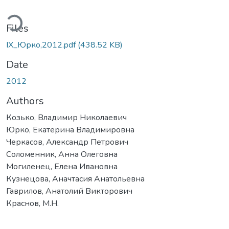
ading...
Files
ІХ_Юрко,2012.pdf
(438.52 KB)
Date
2012
Authors
Козько, Владимир Николаевич
Юрко, Екатерина Владимировна
Черкасов, Александр Петрович
Соломенник, Анна Олеговна
Могиленец, Елена Ивановна
Кузнецова, Аначтасия Анатольевна
Гаврилов, Анатолий Викторович
Краснов, М.Н.