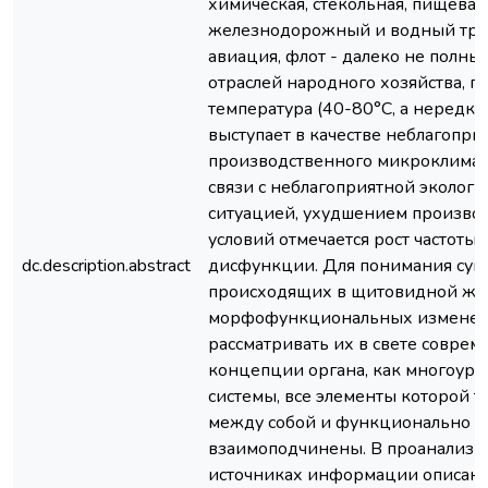
химическая, стекольная, пищевая,
железнодорожный и водный тра
авиация, флот - далеко не полны
отраслей народного хозяйства, г
температура (40-80°C, а нередко
выступает в качестве неблагопри
производственного микроклимата
связи с неблагоприятной экологи
ситуацией, ухудшением произво
условий отмечается рост частоты
dc.description.abstract
дисфункции. Для понимания сущ
происходящих в щитовидной же
морфофункциональных изменен
рассматривать их в свете совре
концепции органа, как многоур
системы, все элементы которой т
между собой и функционально
взаимоподчинены. В проанализ
источниках информации описан