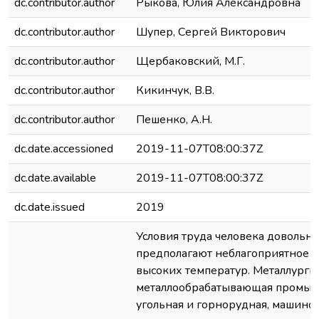
dc.contributor.author
Рыкова, Юлия Александровна
dc.contributor.author
Шупер, Сергей Викторович
dc.contributor.author
Щербаковский, М.Г.
dc.contributor.author
Кикинчук, В.В.
dc.contributor.author
Пешенко, А.Н.
dc.date.accessioned
2019-11-07T08:00:37Z
dc.date.available
2019-11-07T08:00:37Z
dc.date.issued
2019
Условия труда человека довольно
предполагают неблагоприятное 
высоких температур. Металлургич
металлообрабатывающая промыш
угольная и горнорудная, машинос