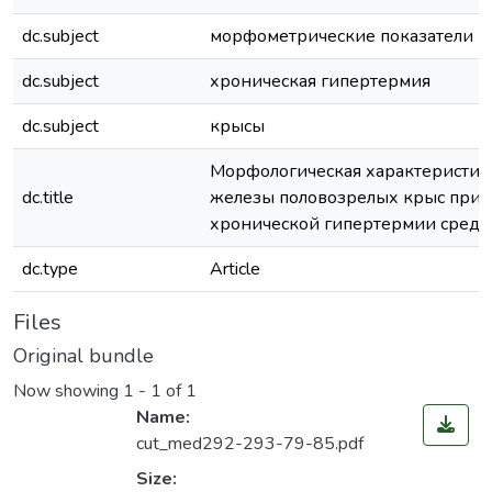
dc.subject
морфометрические показатели
dc.subject
хроническая гипертермия
dc.subject
крысы
Морфологическая характеристи
dc.title
железы половозрелых крыс при 
хронической гипертермии средн
dc.type
Article
Files
Original bundle
Now showing
1 - 1 of 1
Name:
cut_med292-293-79-85.pdf
Size: