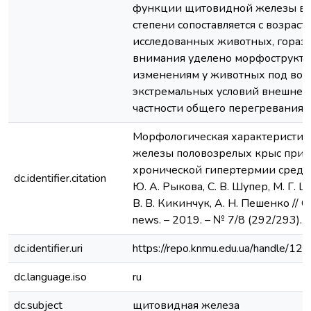
функции щитовидной железы в 
степени сопоставляется с возраст
исследованных животных, гораз
внимания уделено морфострукт
изменениям у животных под воз
экстремальных условий внешней 
частности общего перегревания.
Морфологическая характеристи
железы половозрелых крыс при 
хронической гипертермии средне
dc.identifier.citation
Ю. А. Рыкова, С. В. Шупер, М. Г.
В. В. Кикинчук, А. Н. Пешенко // G
news. – 2019. – № 7/8 (292/293). –
dc.identifier.uri
https://repo.knmu.edu.ua/handle/
dc.language.iso
ru
dc.subject
щитовидная железа