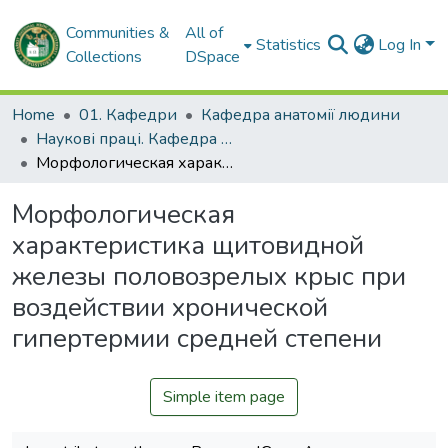
Communities &
All of
Statistics
Log In
Collections
DSpace
Home
01. Кафедри
Кафедра анатомії людини
Наукові праці. Кафедра анатомії людини
Морфологическая характеристика щитовидной железы половозрелых крыс при воздействии хронической гипертермии средней степени
Морфологическая
характеристика щитовидной
железы половозрелых крыс при
воздействии хронической
гипертермии средней степени
Simple item page