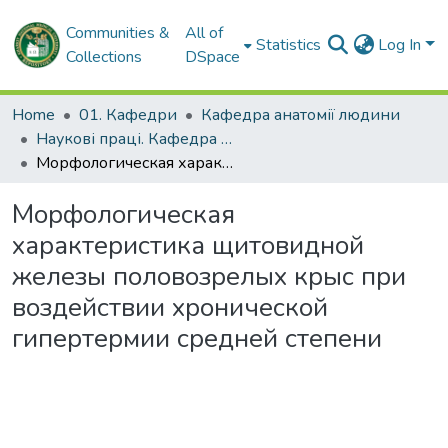
Communities &
All of
Statistics
Log In
Collections
DSpace
Home
01. Кафедри
Кафедра анатомії людини
Наукові праці. Кафедра анатомії людини
Морфологическая характеристика щитовидной железы половозрелых крыс при воздействии хронической гипертермии средней степени
Морфологическая
характеристика щитовидной
железы половозрелых крыс при
воздействии хронической
гипертермии средней степени