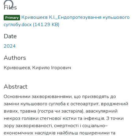
ding...
Files
Кривошеєв К.І._Ендопротезування кульшового
Primary
суглобу.docx
(141.29 KB)
Date
2024
Authors
Кривошеєв, Кирило Ігорович
Abstract
Основними захворюваннями, що призводять до
заміни кульшового суглоба є остеоартрит, вроджений
вивих, травма (гостра чи застаріла), аваскулярний
некроз голівки стегнової кістки та інфекція. З точки
зору захворюваності, смертності і соціально–
економічних наслідків найбільш поширеними та