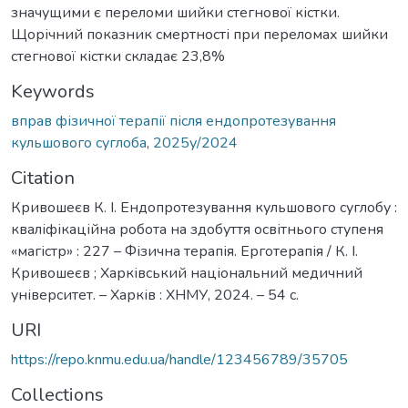
значущими є переломи шийки стегнової кістки.
Щорічний показник смертності при переломах шийки
стегнової кістки складає 23,8%
Keywords
вправ фізичної терапії після ендопротезування
кульшового суглоба
,
2025у/2024
Citation
Кривошеєв К. І. Ендопротезування кульшового суглобу :
кваліфікаційна робота на здобуття освітнього ступеня
«магістр» : 227 – Фізична терапія. Ерготерапія / К. І.
Кривошеєв ; Харківський національний медичний
університет. – Харків : ХНМУ, 2024. – 54 с.
URI
https://repo.knmu.edu.ua/handle/123456789/35705
Collections