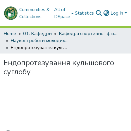
Communities &
All of
Statistics
Log In
Collections
DSpace
Home
01. Кафедри
Кафедра спортивної, фізичної та реабілітаційної медицини, фізичної терапії, ерготерапії
Наукові роботи молодих дослідників та кваліфікаційні роботи. Кафедра спортивної, фізичної та реабілітаційної медицини, фізичної терапії, ерготерапії
Ендопротезування кульшового суглобу
Ендопротезування кульшового
суглобу