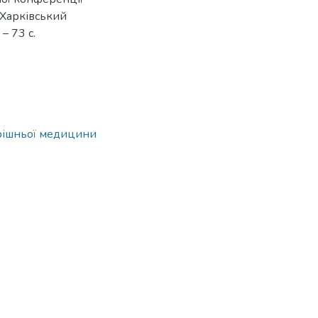
/ Харківський
– 73 с.
трішньої медицини