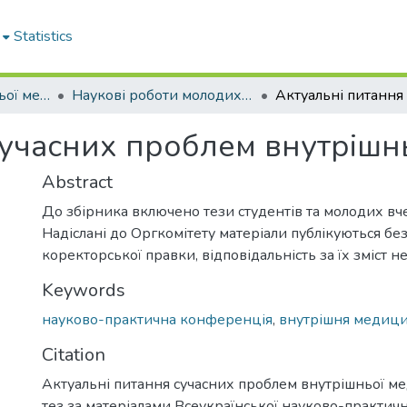
Statistics
Кафедра внутрішньої медицини № 1
Наукові роботи молодих дослідників. Кафедра внутрішньої медицини № 1
сучасних проблем внутрішн
Abstract
До збірника включено тези студентів та молодих вч
Надіслані до Оргкомітету матеріали публікуються без
коректорської правки, відповідальність за їх зміст н
Keywords
науково-практична конференція
,
внутрішня медиц
Citation
Актуальні питання сучасних проблем внутрішньої ме
тез за матеріалами Всеукраїнської науково-практич