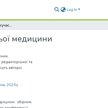
Log In
Актуальні питання сучасних проблем внутрішньої медицини
ьої медицини
ених.
 редакторської та
есуть автори.
ина
,
2025у
дицини : збірник
ної конференції