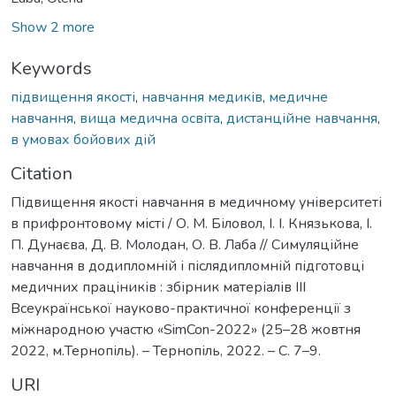
Show 2 more
Keywords
підвищення якості
,
навчання медиків
,
медичне
навчання
,
вища медична освіта
,
дистанційне навчання
,
в умовах бойових дій
Citation
Підвищення якості навчання в медичному університеті
в прифронтовому місті / О. М. Біловол, І. І. Князькова, І.
П. Дунаєва, Д. В. Молодан, О. В. Лаба // Симуляційне
навчання в додипломній і післядипломній підготовці
медичних праціників : збірник матеріалів ІІІ
Всеукраїнської науково-практичної конференції з
міжнародною участю «SimCon-2022» (25–28 жовтня
2022, м.Тернопіль). – Тернопіль, 2022. – С. 7–9.
URI