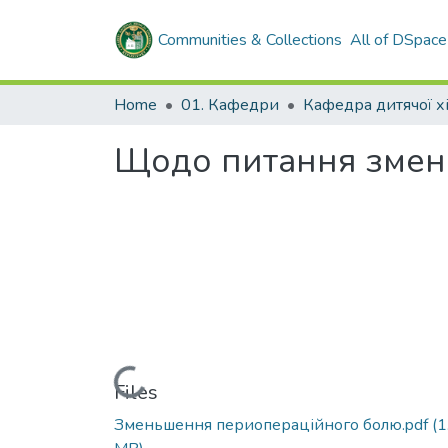
Communities & Collections
All of DSpace
Home
01. Кафедри
Щодо питання змен
Loading...
Files
Зменьшення периопераційного болю.pdf
(1