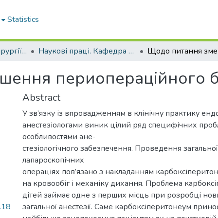
Statistics
Кафедра дитячої хірургії та дитячої анестезіології
Наукові праці. Кафедра дитячої хірургії та дитячої анестезіології
шення периопераційного 
Abstract
У зв’язку із впровадженням в клінічну практику ендо
анестезіологами виник цілий ряд специфічних пробл
особливостями ане-
стезіологічного забезпечення. Проведення загальної
лапароскопічних
операціях пов’язано з накладанням карбоксіперито
на кровообіг і механіку дихання. Проблема карбокс
дітей займає одне з перших місць при розробці но
.18
загальної анестезії. Саме карбоксіперитонеум прино