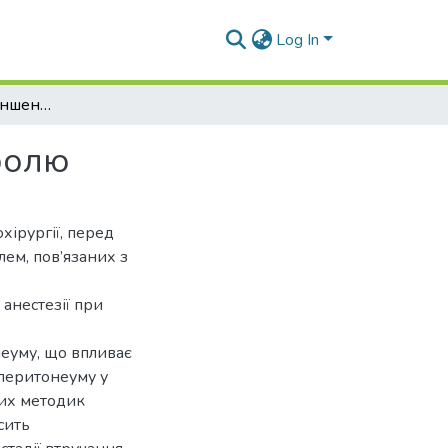
Log In
Щодо питання зменшення периопераційного болю
болю
хірургії, перед
ем, пов’язаних з
 анестезії при
неуму, що впливає
іперитонеуму у
вих методик
сить