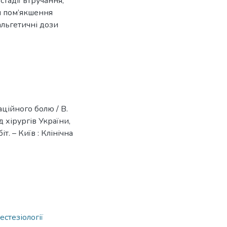
тадії втручання,
ля пом’якшення
льгетичні дози
ійного болю / В.
д хірургів України,
т. – Київ : Клінічна
естезіології