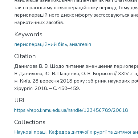
найбільше занепокоєння пацієнтам як на початковій с
так і в ранньому післяопераційному періоді, Тому д
периоперацій ного дискомфорту застосовуються ана
наркотичних засобів.
Keywords
периопераційний біль
,
аналгезія
Citation
Данилова В. В. Щодо питання зменшення периоперац
В Данилова, Ю. В. Пащенко, О. В. Борисов // ХХІV з’їз
м. Київ, 28 вересня 2018 року : збірник наукових робі
хірургія, 2018. – С. 458–459.
URI
https://repo.knmu.edu.ua/handle/123456789/20618
Collections
Наукові праці. Кафедра дитячої хірургії та дитячої ан