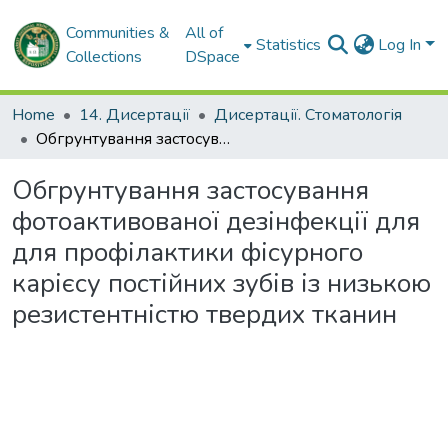
Communities &
All of
Statistics
Log In
Collections
DSpace
Home
14. Дисертації
Дисертації. Стоматологія
Обгрунтування застосування фотоактивованої дезінфекції для для профілактики фісурного карієсу постійних зубів із низькою резистентністю твердих тканин
Обгрунтування застосування
фотоактивованої дезінфекції для
для профілактики фісурного
карієсу постійних зубів із низькою
резистентністю твердих тканин