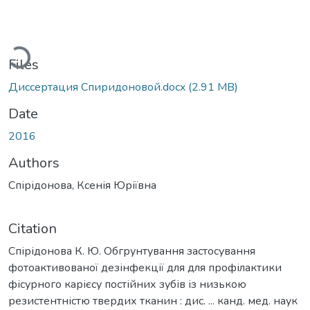
ading...
Files
Диссертация Спиридоновой.docx
(2.91 MB)
Date
2016
Authors
Спірідонова, Ксенія Юріївна
Citation
Спірідонова К. Ю. Обгрунтування застосування
фотоактивованої дезінфекції для для профілактики
фісурного карієсу постійних зубів із низькою
резистентністю твердих тканин : дис. ... канд. мед. наук