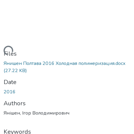
Loading...
Files
Янишен Полтава 2016 Холодная полимеризация.docx
(27.22 KB)
Date
2016
Authors
Янішен, Ігор Володимирович
Keywords