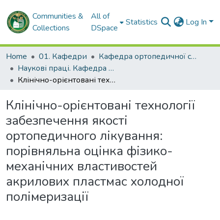
Communities &
All of
Statistics
Log In
Collections
DSpace
Home
01. Кафедри
Кафедра ортопедичної стоматології
Наукові праці. Кафедра ортопедичної стоматології
Клінічно-орієнтовані технології забезпечення якості ортопедичного лікування: порівняльна оцінка фізико-механічних властивостей акрилових пластмас холодної полімеризації
Клінічно-орієнтовані технології
забезпечення якості
ортопедичного лікування:
порівняльна оцінка фізико-
механічних властивостей
акрилових пластмас холодної
полімеризації