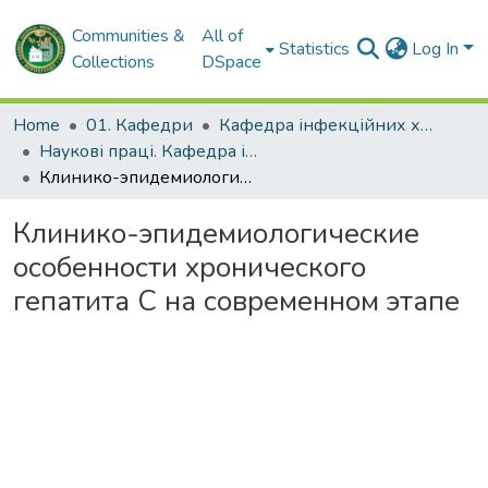
Communities &
All of
Statistics
Log In
Collections
DSpace
Home
01. Кафедри
Кафедра інфекційних хвороб
Наукові праці. Кафедра інфекційних хвороб
Клинико-эпидемиологические особенности хронического гепатита С на современном этапе
Клинико-эпидемиологические
особенности хронического
гепатита С на современном этапе