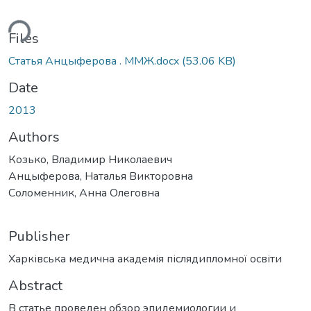
ding...
Files
Статья Анцыферова . ММЖ.docx
(53.06 KB)
Date
2013
Authors
Козько, Владимир Николаевич
Анцыферова, Наталья Викторовна
Соломенник, Анна Олеговна
Publisher
Харківська медична академія післядипломної освіти
Abstract
В статье проведен обзор эпидемиологии и