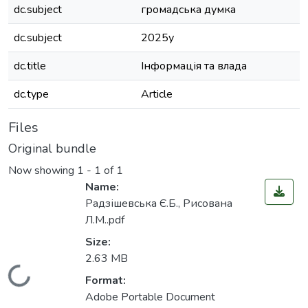
dc.subject
громадська думка
dc.subject
2025у
dc.title
Інформація та влада
dc.type
Article
Files
Original bundle
Now showing
1 - 1 of 1
Name:
Радзішевська Є.Б., Рисована
Л.М..pdf
Size:
2.63 MB
Loading...
Format:
Adobe Portable Document