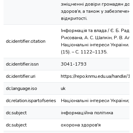
зміцненні довіри громадян до 
здоров’я, а також у забезпеченні 
відкритості.
Інформація та влада / Є. Б. Радз
Рисована, А. С. Шапкін, Р. В. Ал
dc.identifier.citation
Національні інтереси України. 
(15). – С. 1122–1135.
dc.identifier.issn
3041-1793
dc.identifier.uri
https://repo.knmu.edu.ua/handl
dc.language.iso
uk
dc.relation.ispartofseries
Національні інтереси України;
dc.subject
інформаційна політика
dc.subject
охорона здоров'я