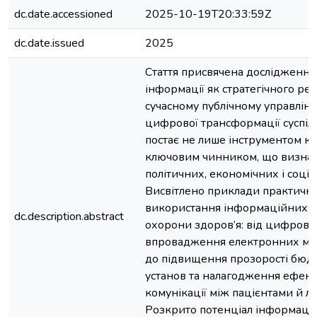
dc.date.accessioned
2025-10-19T20:33:59Z
dc.date.issued
2025
Стаття присвячена дослідженн
інформації як стратегічного рес
сучасному публічному управлінн
цифрової трансформації суспіл
постає не лише інструментом ком
ключовим чинником, що визнач
політичних, економічних і соці
Висвітлено приклади практичн
використання інформаційних ре
dc.description.abstract
охорони здоров’я: від цифровіза
впровадження електронних ме
до підвищення прозорості бюд
установ та налагодження ефект
комунікації між пацієнтами й л
Розкрито потенціал інформацій