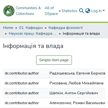
Communities &
All of
Statistics
Log In
Collections
DSpace
Home
01. Кафедри
Кафедра фізіології
Наукові праці. Кафедра фізіології
Інформація та влада
Інформація та влада
Simple item page
dc.contributor.author
Радзішевська, Євгенія Борисівн
dc.contributor.author
Рисована, Любов Михайлівна
dc.contributor.author
Шапкін, Антон Сергійович
dc.contributor.author
Алексеєнко, Роман Васильович