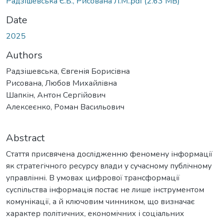
Радзішевська Є.Б., Рисована Л.М..pdf
(2.63 MB)
Date
2025
Authors
Радзішевська, Євгенія Борисівна
Рисована, Любов Михайлівна
Шапкін, Антон Сергійович
Алексеєнко, Роман Васильович
Abstract
Стаття присвячена дослідженню феномену інформації
як стратегічного ресурсу влади у сучасному публічному
управлінні. В умовах цифрової трансформації
суспільства інформація постає не лише інструментом
комунікації, а й ключовим чинником, що визначає
характер політичних, економічних і соціальних