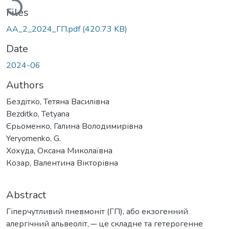
Files
АА_2_2024_ГП.pdf
(420.73 KB)
Date
2024-06
Authors
Бездiтко, Тетяна Василівна
Bezditko, Tetyana
Єрьоменко, Галина Володимирівна
Yeryоmenko, G.
Хохуда, Оксана Миколаївна
Козар, Валентина Вікторівна
Abstract
Гіперчутливий пневмоніт (ГП), або екзогенний
алергічний альвеоліт, ─ це складне та гетерогенне