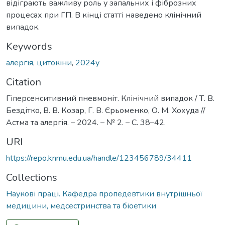
відіграють важливу роль у запальних і фіброзних
процесах при ГП. В кінці статті наведено клінічний
випадок.
Keywords
алергія
,
цитокіни
,
2024у
Citation
Гіперсенситивний пневмоніт. Клінічний випадок / Т. В.
Бездітко, В. В. Козар, Г. В. Єрьоменко, О. М. Хохуда //
Астма та алергія. – 2024. – № 2. – С. 38–42.
URI
https://repo.knmu.edu.ua/handle/123456789/34411
Collections
Наукові праці. Кафедра пропедевтики внутрішньої
медицини, медсестринства та біоетики