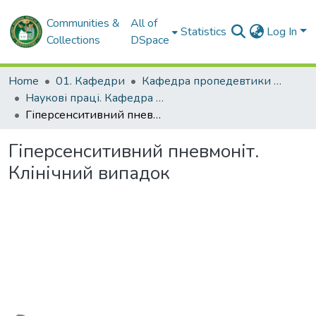
Communities &
All of
Statistics
Log In
Collections
DSpace
Home
01. Кафедри
Кафедра пропедевтики внутрішньої медицини, медсестринства та біоетики
Наукові праці. Кафедра пропедевтики внутрішньої медицини, медсестринства та біоетики
Гіперсенситивний пневмоніт. Клінічний випадок
Гіперсенситивний пневмоніт.
Клінічний випадок
Loading...