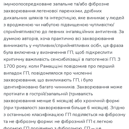
імуноопосередковане запальне та/або фіброзне
захворювання легенової паренхіми, дрібних
дихальних шляхів та інтерстицію, яке виникає у людей
з вродженою чи набутою підвищеною чутливістю/
сприйнятливістю до певних інгаляційних антигенів. За
думкою авторів, хоча практично всі захворювання
виникають у «чутливих/сприйнятливих осіб», ця фраза
була включена у визначення ГП, щоб підкреслити
критичну важливість сенсибілізації в патогенезі ГП. З
1700 року, коли Рамацціні повідомив про перший
випадок ГП, повідомлялося про численні
захворювання, що викликають ГП, і було
ідентифіковано багато чинників. Захворювання може
протікати в гострій/запальній (тривалість
захворювання менше 6 місяців) або хронічній формі
(при тривалості захворювання більше 6 місяців). Згідно
з останньою класифікацією ГП поділяється на фіброзну
та не фіброзну форми: не фіброзний ГП є легкою
формою ГП порівняно з фіброзною. ГП ─ це