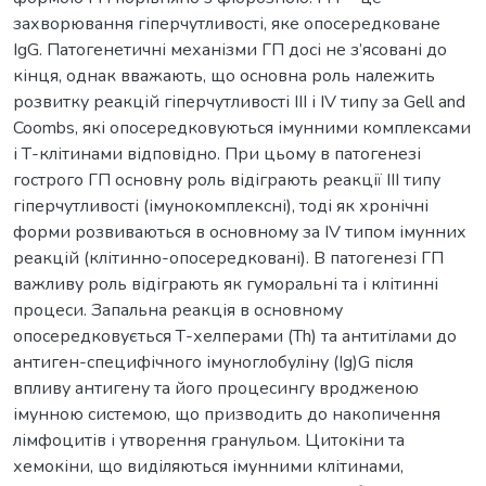
захворювання гіперчутливості, яке опосередковане
IgG. Патогенетичні механізми ГП досі не з’ясовані до
кінця, однак вважають, що основна роль належить
розвитку реакцій гіперчутливості III і IV типу за Gell and
Coombs, які опосередковуються імунними комплексами
і Т-клітинами відповідно. При цьому в патогенезі
гострого ГП основну роль відіграють реакції ІІІ типу
гіперчутливості (імунокомплексні), тоді як хронічні
форми розвиваються в основному за IV типом імунних
реакцій (клітинно-опосередковані). В патогенезі ГП
важливу роль відіграють як гуморальні та і клітинні
процеси. Запальна реакція в основному
опосередковується Т-хелперами (Th) та антитілами до
антиген-специфічного імуноглобуліну (Ig)G після
впливу антигену та його процесингу вродженою
імунною системою, що призводить до накопичення
лімфоцитів і утворення гранульом. Цитокіни та
хемокіни, що виділяються імунними клітинами,