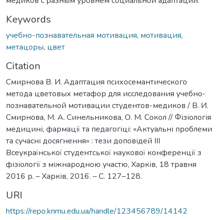
медиков с разным уровнем социальной адаптации.
Keywords
учебно-познавательная мотивация
,
мотивация
,
метацоры
,
цвет
Citation
Смирнова В. И. Адаптация психосемантического
метода цветовых метафор для исследования учебно-
познавательной мотивации студентов-медиков / В. И.
Смирнова, М. А. Синельникова, О. М. Сокол // Фізіологія
медицині, фармації та педагогіці: «Актуальні проблеми
та сучасні досягнення» : тези доповідей ІII
Всеукраїнської студентської наукової конференції з
фізіології з міжнародною участю, Харків, 18 травня
2016 р. – Харків, 2016. – С. 127–128.
URI
https://repo.knmu.edu.ua/handle/123456789/14142