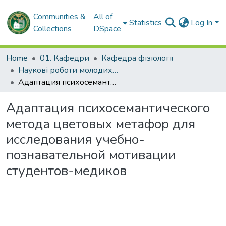
Communities &
All of
Statistics
Log In
Collections
DSpace
Home
01. Кафедри
Кафедра фізіології
Наукові роботи молодих дослідників. Кафедра фізіології
Адаптация психосемантического метода цветовых метафор для исследования учебно-познавательной мотивации студентов-медиков
Адаптация психосемантического
метода цветовых метафор для
исследования учебно-
познавательной мотивации
студентов-медиков