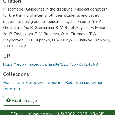
Citation
Miscarriage : Guidelines in the discipline "Medical genetics"
for the training of interns, 5th year students and cadet
doctors of postgraduate education cycles / comp.: Ye. Ya.
Grechanina, Yu. B. Grechanina, S. V. Beletskaya, L. V. Molodan,
Ye. P. Zdybskaya, E. V. Bugaeva, O. A. Efremova, T. A.
Mayboroda, T. B. Pilipenko, D. V. Oliinyk. – Kharkov : KhNMU,
2019. – 16 p.
URI
https://repo.knmu.edu.ua/handle/123456789/24363
Collections
Навчально-методичні видання. Кафедра медичної
генетики
Full item page
DSpace software
copyright © 2002-2026
LYRASIS