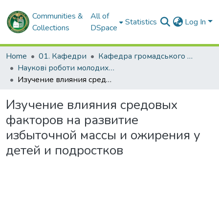
Communities &
All of
Statistics
Log In
Collections
DSpace
Home
01. Кафедри
Кафедра громадського здоров'я та управління охороною здоров'я
Наукові роботи молодих дослідників та кваліфікаційні роботи. Кафедра громадського здоров'я та управління охороною здоров'я
Изучение влияния средовых факторов на развитие избыточной массы и ожирения у детей и подростков
Изучение влияния средовых
факторов на развитие
избыточной массы и ожирения у
детей и подростков