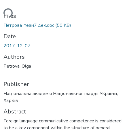
ding...
Files
Петрова_тези7 дек.doc
(50 KB)
Date
2017-12-07
Authors
Petrova, Olga
Publisher
Національна академія Національної гвардії України,
Харків
Abstract
Foreign language communicative competence is considered
to be a key component within the structure of general