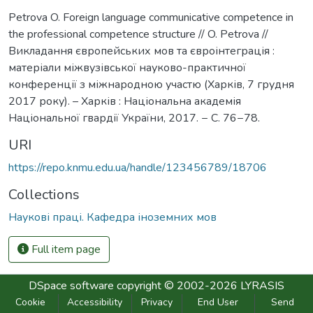
Petrova O. Foreign language communicative competence in
the professional competence structure // O. Petrova //
Викладання європейських мов та євроінтеграція :
матеріали міжвузівської науково-практичної
конференції з міжнародною участю (Харків, 7 грудня
2017 року). – Харків : Національна академія
Національної гвардії України, 2017. − С. 76−78.
URI
https://repo.knmu.edu.ua/handle/123456789/18706
Collections
Наукові праці. Кафедра іноземних мов
Full item page
DSpace software
copyright © 2002-2026
LYRASIS
Cookie
Accessibility
Privacy
End User
Send