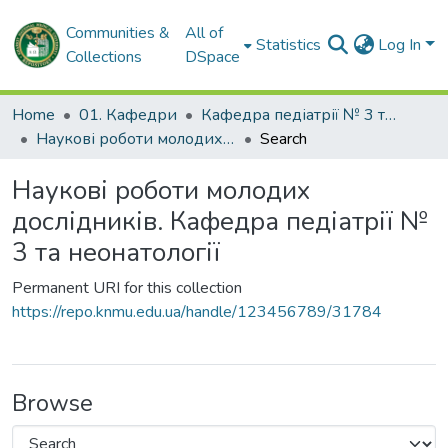
Communities &
All of
Statistics
Log In
Collections
DSpace
Home
01. Кафедри
Кафедра педіатрії № 3 та неонатології
Наукові роботи молодих дослідників. Кафедра педіатрії № 3 та неонатології
Search
Наукові роботи молодих
дослідників. Кафедра педіатрії №
3 та неонатології
Permanent URI for this collection
https://repo.knmu.edu.ua/handle/123456789/31784
Browse