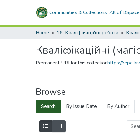
Communities & Collections
All of DSpace
Home
16. Кваліфікаційні роботи
Кваліфікаційні (магі
Permanent URI for this collection
https://repo.
Browse
Search
By Issue Date
By Author