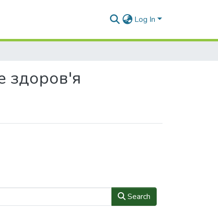
Log In
ке здоров'я
Search