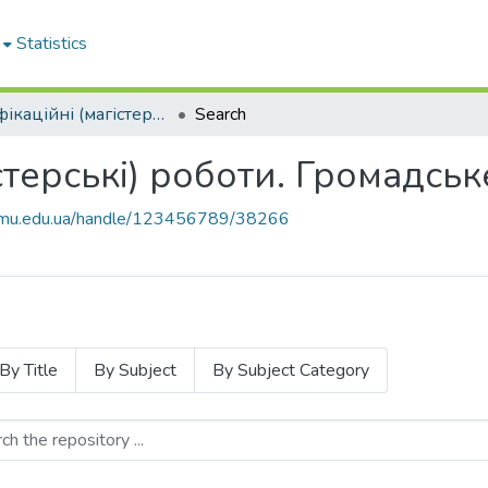
Statistics
Кваліфікаційні (магістерські) роботи. Громадське здоров'я
Search
стерські) роботи. Громадсь
knmu.edu.ua/handle/123456789/38266
By Title
By Subject
By Subject Category