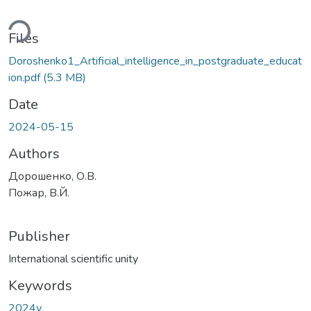
ding...
Files
Doroshenko1_Artificial_intelligence_in_postgraduate_educat
ion.pdf
(5.3 MB)
Date
2024-05-15
Authors
Дорошенко, О.В.
Пожар, В.Й.
Publisher
International scientific unity
Keywords
2024у