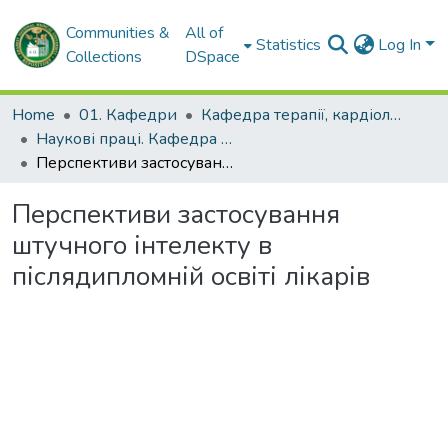
Communities &
All of
Statistics
Log In
Collections
DSpace
Home
01. Кафедри
Кафедра терапії, кардіології та нефрології
Наукові праці. Кафедра терапії, кардіології та нефрології
Перспективи застосування штучного інтелекту в післядипломній освіті лікарів
Перспективи застосування
штучного інтелекту в
післядипломній освіті лікарів