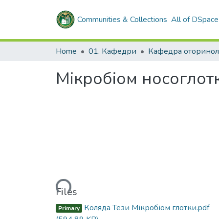
Communities & Collections
All of DSpace
Home
01. Кафедри
Мікробіом носоглотк
Loading...
Files
Коляда Тези Мікробіом глотки.pdf
Primary