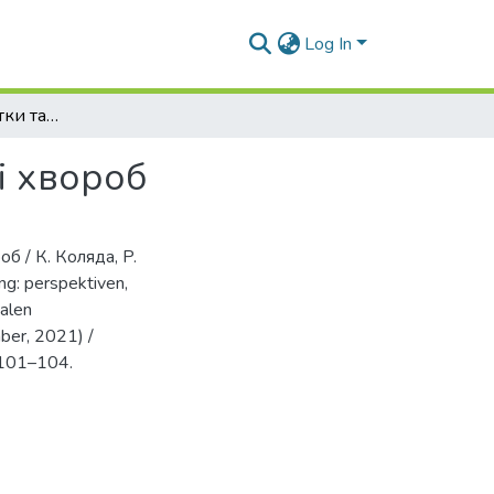
Log In
Мікробіом носоглотки та його роль у патогенезі хвороб
і хвороб
б / К. Коляда, P.
ng: perspektiven,
nalen
ber, 2021) /
 101–104.