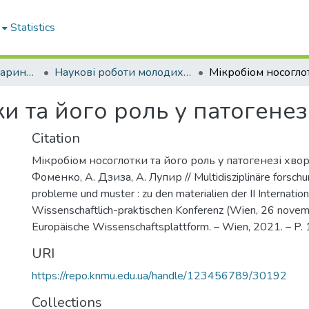
Statistics
Кафедра оториноларингології
Наукові роботи молодих дослідників. Кафедра оториноларингології
и та його роль у патогенез
Citation
Мікробіом носоглотки та його роль у патогенезі хворо
Фоменко, А. Дзиза, А. Лупир // Multidisziplinäre forschu
probleme und muster : zu den materialien der II Internatio
Wissenschaftlich-praktischen Konferenz (Wien, 26 novem
Europäische Wissenschaftsplattform. – Wien, 2021. – P.
URI
https://repo.knmu.edu.ua/handle/123456789/30192
Collections