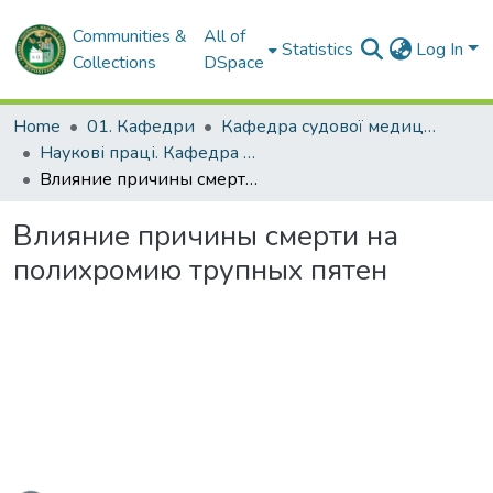
Communities &
All of
Statistics
Log In
Collections
DSpace
Home
01. Кафедри
Кафедра судової медицини, медичного правознавства імені заслуженого професора М.С. Бокаріуса
Наукові праці. Кафедра судової медицини, медичного правознавства імені заслуженого професора М.С. Бокаріуса
Влияние причины смерти на полихромию трупных пятен
Влияние причины смерти на
полихромию трупных пятен