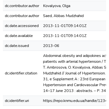
dc.contributor.author
Kovalyova, Olga
dc.contributor.author
Saed, Abbas Mudzhahid
dc.date.accessioned
2013-11-01T09:14:01Z
dc.date.available
2013-11-01T09:14:01Z
dc.date.issued
2013-06
Abdominal obesity and adipokines activ
patients with arterial hypertension / T.
T. Ambrosova, O. Kovalyova, Abbas Sa
dc.identifier.citation
Mudzhahid // Journal of Hypertension. –
31, e Supplement A : 23rd European 
Hypertension and Cardiovascular Preven
14–17 June 2013 : abstracts. – Р. 349
dc.identifier.uri
https://repo.knmu.edu.ua/handle/12