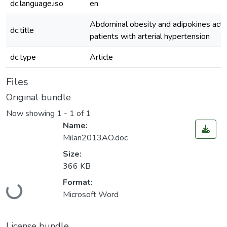
dc.language.iso
en
Abdominal obesity and adipokines activ
dc.title
patients with arterial hypertension
dc.type
Article
Files
Original bundle
Now showing
1 - 1 of 1
Name:
Milan2013AO.doc
Size:
366 KB
Loading...
Format:
Microsoft Word
License bundle