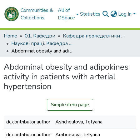
Communities &
All of
Statistics
Log In
Collections
DSpace
Home
01. Кафедри
Кафедра пропедевтики внутрішньої медицини № 1, основ біоетики та біобезпеки
Наукові праці. Кафедра пропедевтики внутрішньої медицини № 1, основ біоетики та біобезпеки
Abdominal obesity and adipokines activity in patients with arterial hypertension
Abdominal obesity and adipokines
activity in patients with arterial
hypertension
Simple item page
dc.contributor.author
Ashcheulova, Tetyana
dc.contributor.author
Ambrosova, Tetyana