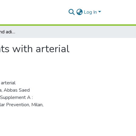
Log In
Abdominal obesity and adipokines activity in patients with arterial hypertension
ts with arterial
arterial
va, Abbas Saed
e Supplement A :
r Prevention, Milan,