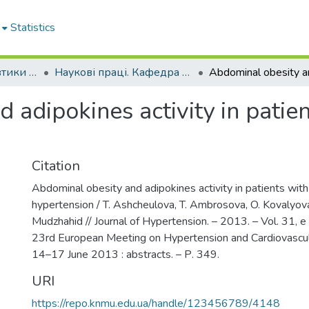
Statistics
Кафедра пропедевтики внутрішньої медицини № 1, основ біоетики та біобезпеки
Наукові праці. Кафедра пропедевтики внутрішньої медицини № 1, основ біоетики та біобезпеки
adipokines activity in patien
Citation
Abdominal obesity and adipokines activity in patients with 
hypertension / T. Ashcheulova, T. Ambrosova, O. Kovalyo
Mudzhahid // Journal of Hypertension. – 2013. – Vol. 31, 
23rd European Meeting on Hypertension and Cardiovascula
14–17 June 2013 : abstracts. – Р. 349.
URI
https://repo.knmu.edu.ua/handle/123456789/4148