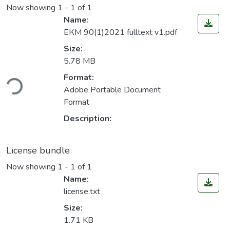
Now showing
1 - 1 of 1
Name:
ЕКМ 90(1)2021 fulltext v1.pdf
Size:
5.78 MB
ding...
Format:
Adobe Portable Document
Format
Description:
License bundle
Now showing
1 - 1 of 1
Name:
license.txt
Size:
1.71 KB