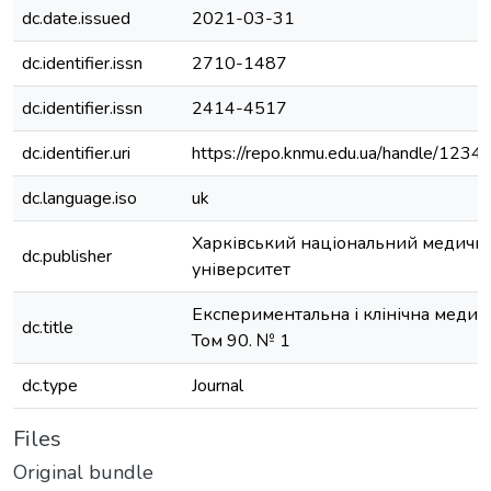
dc.date.issued
2021-03-31
dc.identifier.issn
2710-1487
dc.identifier.issn
2414-4517
dc.identifier.uri
https://repo.knmu.edu.ua/handle/12
dc.language.iso
uk
Харківський національний медичн
dc.publisher
університет
Експериментальна і клінічна медиц
dc.title
Том 90. № 1
dc.type
Journal
Files
Original bundle