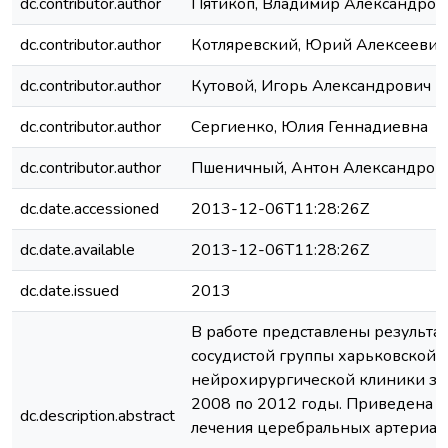
dc.contributor.author
Пятикоп, Владимир Александров
dc.contributor.author
Котляревский, Юрий Алексеевич
dc.contributor.author
Кутовой, Игорь Александрович
dc.contributor.author
Сергиенко, Юлия Геннадиевна
dc.contributor.author
Пшеничный, Антон Александров
dc.date.accessioned
2013-12-06T11:28:26Z
dc.date.available
2013-12-06T11:28:26Z
dc.date.issued
2013
В работе представлены результа
сосудистой группы харьковской
нейрохирургической клиники за
2008 по 2012 годы. Приведена с
dc.description.abstract
лечения церебральных артериа