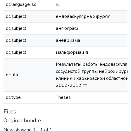
dc.language.iso
ru
dc.subject
ендоваскулярна хірургія
dc.subject
ангіограф
dc.subject
аневризма
dc.subject
мальформація
Результаты работы эндоваскуля
сосудистой группы нейрохирург
dc.title
клиники харьковской областной 
2008-2012 гг.
dc.type
Theses
Files
Original bundle
Now showing
1 - 1 of 1