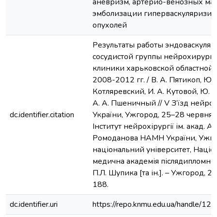
аневризм, артерио-венозных ма
эмболизации гиперваскуляризи
опухолей
Результаты работы эндоваскуля
сосудистой группы нейрохирург
клиники харьковской областной 
2008-2012 гг. / В. А. Пятикоп, Ю. 
Котляревский, И. А. Кутовой, Ю. Г
А. А. Пшеничный // V З’їзд нейрох
dc.identifier.citation
України, Ужгород, 25–28 червня 2
Інститут нейрохірургії ім. акад. А. 
Ромоданова НАМН України, Ужг
національний університет, Націо
медична академія післядипломної 
П.Л. Шупика [та ін.]. – Ужгород, 20
188.
dc.identifier.uri
https://repo.knmu.edu.ua/handle/