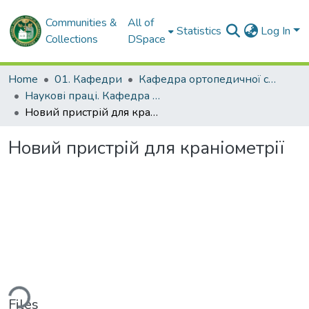
Communities &
All of
Statistics
Log In
Collections
DSpace
Home
01. Кафедри
Кафедра ортопедичної стоматології
Наукові праці. Кафедра ортопедичної стоматології
Новий пристрій для краніометрії
Новий пристрій для краніометрії
ding...
Files