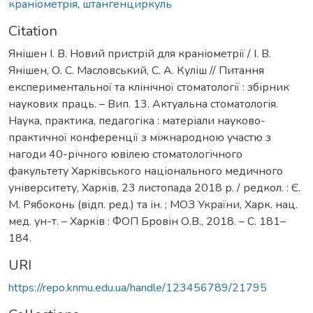
краніометрія
,
штангенциркуль
Citation
Янішен І. В. Новий пристрій для краніометрії / І. В.
Янішен, О. С. Масловський, С. А. Куліш // Питання
експериментальної та клінічної стоматології : збірник
наукових праць. – Вип. 13. Актуальна стоматологія.
Наука, практика, педагогіка : матеріали науково-
практичної конференції з міжнародною участю з
нагоди 40-річного ювілею стоматологічного
факультету Харківського національного медичного
університету, Харків, 23 листопада 2018 р. / редкол. : Є.
М. Рябоконь (відп. ред.) та ін. ; МОЗ України, Харк. нац.
мед. ун-т. – Харків : ФОП Бровін О.В., 2018. – С. 181–
184.
URI
https://repo.knmu.edu.ua/handle/123456789/21795