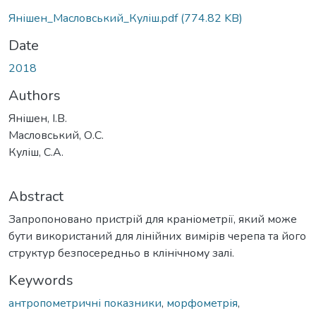
Янішен_Масловський_Куліш.pdf
(774.82 KB)
Date
2018
Authors
Янішен, І.В.
Масловський, О.С.
Куліш, С.А.
Abstract
Запропоновано пристрій для краніометрії, який може
бути використаний для лінійних вимірів черепа та його
структур безпосередньо в клінічному залі.
Keywords
антропометричні показники
,
морфометрія
,