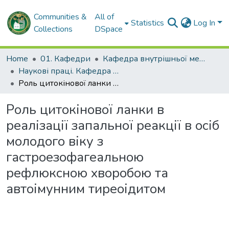
Communities &
All of
Statistics
Log In
Collections
DSpace
Home
01. Кафедри
Кафедра внутрішньої медицини № 3 та ендокринології
Наукові праці. Кафедра внутрішньої медицини № 3 та ендокринології
Роль цитокінової ланки в реалізації запальної реакції в осіб молодого віку з гастроезофагеальною рефлюксною хворобою та автоімунним тиреоідитом
Роль цитокінової ланки в
реалізації запальної реакції в осіб
молодого віку з
гастроезофагеальною
рефлюксною хворобою та
автоімунним тиреоідитом