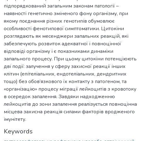
підпорядкований загальним законам патології –
наявності генетично зміненого фону організму, при
якому поєднання різних генотипів обумовлює
особливості фенотипової симптоматики. Цитокіни
розглядають як месенджери запальних реакцій, які
забезпечують розвиток адекватної і повноцінної
відповіді організму і є показниками динаміки
запального процесу. При цьому цитокіни потенціюють
дві події: залучення у сферу захисної реакції інших
клітин (епітеліальних, ендотеліальних, дендритних
тощо) без обов’язкового їх контакту з патогеном, та
«організацію» процесу міграції лейкоцитів з кровотоку
в осередок запалення. Завдяки надходженню
лейкоцитів до зони запалення реалізується повноцінна
місцева захисна реакція силами факторів вродженого
імунітету.
Keywords