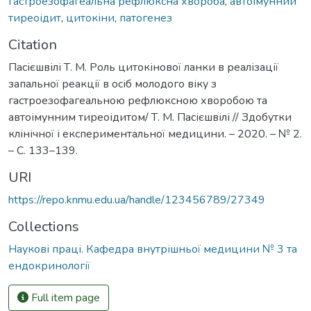
гастроезофагеальна рефлюксна хвороба
,
автоімунний
тиреоідит
,
цитокіни
,
патогенез
Citation
Пасієшвілі Т. М. Роль цитокінової ланки в реалізації
запальної реакції в осіб молодого віку з
гастроезофагеальною рефлюксною хворобою та
автоімунним тиреоідитом/ Т. М. Пасієшвілі // Здобутки
клінічної і експериментальної медицини. – 2020. – № 2.
– С. 133–139.
URI
https://repo.knmu.edu.ua/handle/123456789/27349
Collections
Наукові праці. Кафедра внутрішньої медицини № 3 та
ендокринології
Full item page