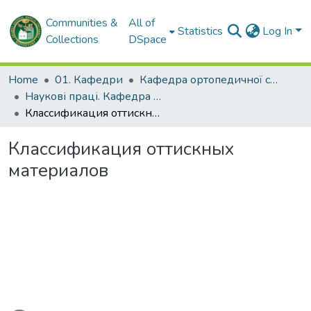
Communities &
All of
Statistics
Log In
Collections
DSpace
Home
01. Кафедри
Кафедра ортопедичної стоматології
Наукові праці. Кафедра ортопедичної стоматології
Классификация оттискных материалов
Классификация оттискных
материалов
ading...