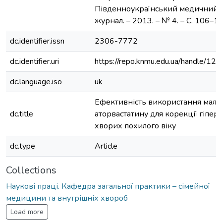
Південноукраїнський медичний 
журнал. – 2013. – № 4. – С. 106–1
dc.identifier.issn
2306-7772
dc.identifier.uri
https://repo.knmu.edu.ua/handle/
dc.language.iso
uk
Ефективність використання мали
dc.title
аторвастатину для корекції гіперлі
хворих похилого віку
dc.type
Article
Collections
Наукові праці. Кафедра загальної практики – сімейної
медицини та внутрішніх хвороб
Load more