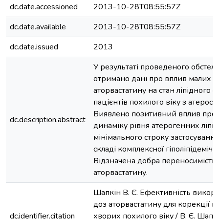
dc.date.accessioned
2013-10-28T08:55:57Z
dc.date.available
2013-10-28T08:55:57Z
dc.date.issued
2013
У результаті проведеного обстеж
отримано дані про вплив малих д
аторвастатину на стан ліпідного о
пацієнтів похилого віку з атерос
Виявлено позитивний вплив преп
dc.description.abstract
динаміку рівня атерогенних ліпі
мінімального строку застосування 
складі комплексної гіполіпідемічно
Відзначена добра переносимість
аторвастатину.
Шапкін В. Є. Ефективність викор
доз аторвастатину для корекції гі
dc.identifier.citation
хворих похилого віку / В. Є. Шапкі