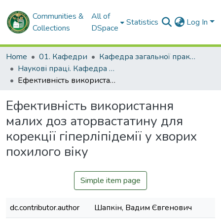
Communities &
All of
Statistics
Log In
Collections
DSpace
Home
01. Кафедри
Кафедра загальної практики – сімейної медицини та внутрішніх хвороб
Наукові праці. Кафедра загальної практики – сімейної медицини та внутрішніх хвороб
Ефективність використання малих доз аторвастатину для корекції гіперліпідемії у хворих похилого віку
Ефективність використання
малих доз аторвастатину для
корекції гіперліпідемії у хворих
похилого віку
Simple item page
dc.contributor.author
Шапкін, Вадим Євгенович