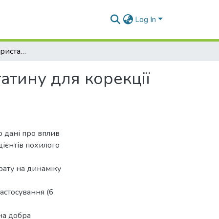
Log In
Ефективність використання малих доз аторвастатину для корекції гіперліпідемії у хворих похилого віку
атину для корекції
 дані про вплив
цієнтів похилого
ату на динаміку
астосування (6
ена добра