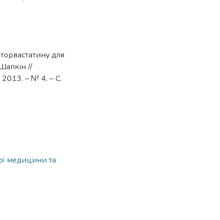
аторвастатину для
 Шапкін //
013. – № 4. – С.
ної медицини та