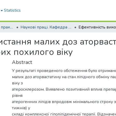
Statistics
Кафедра загальної практики – сімейної медицини та внутрішніх хвороб
Наукові праці. Кафедра загальної практики – сімейної медицини та внутрішніх хвороб
стання малих доз аторваст
рих похилого віку
Abstract
У результаті проведеного обстеження було отримано
малих доз аторвастатину на стан ліпідного обміну па
віку з
атеросклерозом. Виявлено позитивний вплив препар
рівня
атерогенних ліпідів впродовж мінімального строку з
тижнів) у
складі комплексної гіполіпідемічної терапії. Відзнач