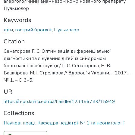
алергологічним анамнезом комбінованого препарату
Пульмолор
Keywords
діти
,
гострий бронхіт
,
Пульмолор
Citation
Сенаторова Г. С. Оптимізація диференціальної
діагностики та лікування дітей із синдромом
бронхіальної обструкції / Г. С. Сенаторова, Н. В.
Башкірова, М. І. Стрелкова // Здоров´я України. – 2017. –
№ 1. – С. 3–5.
URI
https://repo.knmu.edu.ua/handle/123456789/15949
Collections
Наукові праці. Кафедра педіатрії № 1 та неонатології