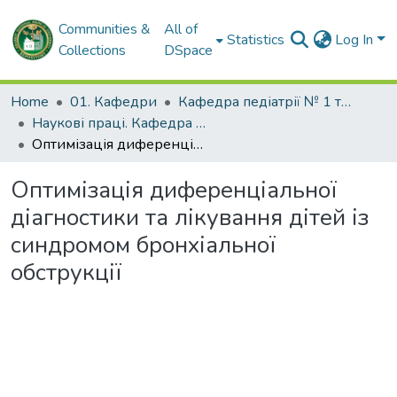
Communities &
All of
Statistics
Log In
Collections
DSpace
Home
01. Кафедри
Кафедра педіатрії № 1 та неонатології
Наукові праці. Кафедра педіатрії № 1 та неонатології
Оптимізація диференціальної діагностики та лікування дітей із синдромом бронхіальної обструкції
Оптимізація диференціальної
діагностики та лікування дітей із
синдромом бронхіальної
обструкції