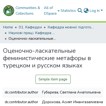
Communities &
All of
Statistics
Log In
Collections
DSpace
Home
01. Кафедри
Кафедра мовної підготовки іноземних громадян
Наукові праці. Кафедра мовної підготовки іноземних громадян
Оценочно-ласкательные феминистические метафоры в турецком и русском языках
Оценочно-ласкательные
феминистические метафоры в
турецком и русском языках
Simple item page
dc.contributor.author
Губарева, Светлана Анатольевна
dc.contributor.author
Дорохова, Асият Имангазалиевна