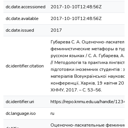
dc.date.accessioned
2017-10-10T12:48:56Z
dc.date.available
2017-10-10T12:48:56Z
dc.date.issued
2017
Губарева С. А. Оценочно-ласкател
феминистические метафоры в тур
русском языках / С. А. Губарева, А.
// Методологія та практика лінгвісти
dc.identifier.citation
підготовки іноземних студентів : з
матеріалів Всеукраїнської науково
конференції, Харків, 19 квітня 2017 
ХНМУ, 2017. – С. 53–56.
dc.identifier.uri
https://repo.knmu.edu.ua/handle/12
dc.language.iso
ru
Оценочно-ласкательные феминист