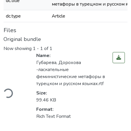
dc.title
метафоры в турецком и русском я
dc.type
Article
Files
Original bundle
Now showing
1 - 1 of 1
Name:
Губарева, Дорохова
-ласкательные
феминистические метафоры в
турецком и русском языках.rtf
ding...
Size:
99.46 KB
Format:
Rich Text Format