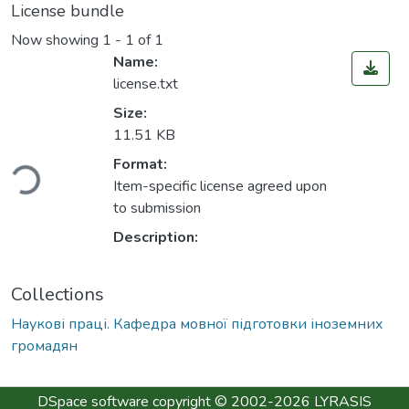
License bundle
Now showing
1 - 1 of 1
Name:
license.txt
Size:
11.51 KB
ding...
Format:
Item-specific license agreed upon
to submission
Description:
Collections
Наукові праці. Кафедра мовної підготовки іноземних
громадян
DSpace software
copyright © 2002-2026
LYRASIS