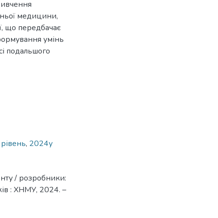
вивчення
шньої медицини,
пії, що передбачає
формування умінь
сі подальшого
 рівень
,
2024у
нту / розробники:
ків : ХНМУ, 2024. –