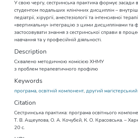
У свою чергу, сестринська практика формує засади 
студентом подальших клінічних дисциплін – внутрі
педіатрії, хірургії, анестезіології та інтенсивної тера
«вертикальну» інтеграцію з цими дисциплінами та 
застосовувати знання з сестринської справи в проце
навчання та у професійній діяльності.
Description
Схвалено методичною комісією ХНМУ
з проблем терапевтичного профілю
Keywords
програма
,
освітній компонент
,
другий магістерський
Citation
Сестринська практика: програма освітнього компоне
Т. В. Ащеулова, О. А. Кочубєй, К. О. Красовська. – Хар
20 с.