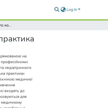
Log In
Програма освітнього компоненту Сестринська практика
практика
спрямованою на
а професійними
 та педіатричного
ька практика»
ехнікою медичної
вивчення
які входять до
осовуються для
у медичному