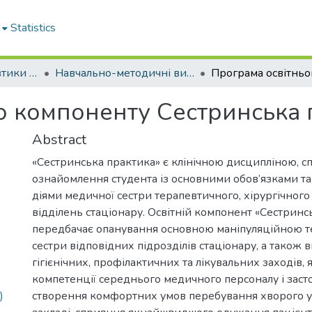
Statistics
Кафедра пропедевтики внутрішньої медицини, медсестринства та біоетики
Навчально-методичні видання. Кафедра пропедевтики внутрішньої медицини, медсестринства та біоетики
о компоненту Сестринська 
Abstract
«Сестринська практика» є клінічною дисципліною, 
ознайомлення студента із основними обов’язками т
діями медичної сестри терапевтичного, хірургічного
відділень стаціонару. Освітній компонент «Сестринс
передбачає опанування основною маніпуляційною т
сестри відповідних підрозділів стаціонару, а також 
гігієнічних, профілактичних та лікувальних заходів, 
компетенції середнього медичного персоналу і заст
)
створення комфортних умов перебування хворого 