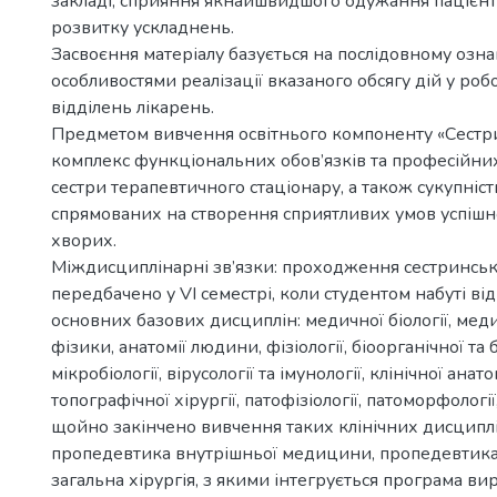
закладі, сприяння якнайшвидшого одужання пацієнта
розвитку ускладнень.
Засвоєння матеріалу базується на послідовному озн
особливостями реалізації вказаного обсягу дій у роб
відділень лікарень.
Предметом вивчення освітнього компоненту «Сестри
комплекс функціональних обов’язків та професійни
сестри терапевтичного стаціонару, а також сукупніст
спрямованих на створення сприятливих умов успішн
хворих.
Міждисциплінарні зв’язки: проходження сестринськ
передбачено у VI семестрі, коли студентом набуті ві
основних базових дисциплін: медичної біології, медич
фізики, анатомії людини, фізіології, біоорганічної та бі
мікробіології, вірусології та імунології, клінічної анато
топографічної хірургії, патофізіології, патоморфології
щойно закінчено вивчення таких клінічних дисциплі
пропедевтика внутрішньої медицини, пропедевтика п
загальна хірургія, з якими інтегрується програма ви