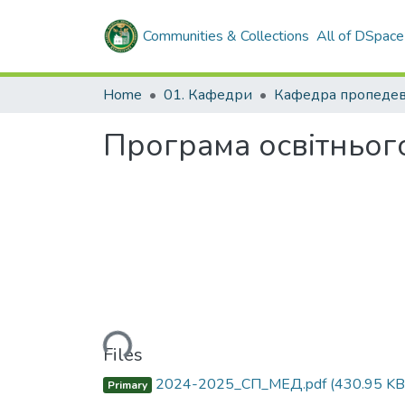
Communities & Collections
All of DSpace
Home
01. Кафедри
Програма освітньог
Loading...
Files
2024-2025_СП_МЕД.pdf
(430.95 KB
Primary