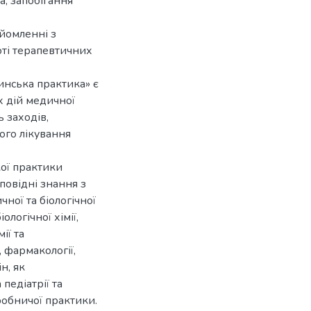
, запобігання
айомленні з
оті терапевтичних
нська практика» є
х дій медичної
ь заходів,
ого лікування
ої практики
дповідні знання з
ної та біологічної
ологічної хімії,
мії та
, фармакології,
н, як
едіатрії та
робничої практики.