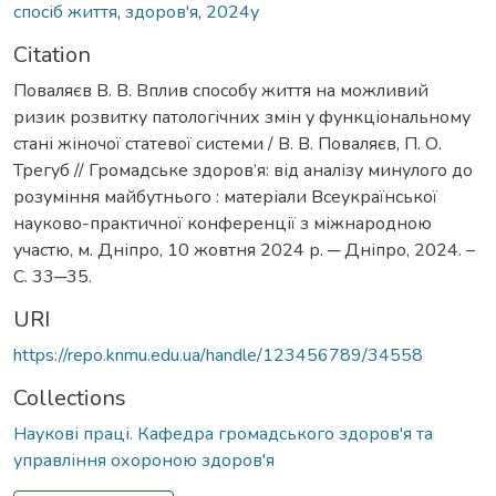
спосіб життя
,
здоров'я
,
2024у
Citation
Поваляєв В. В. Вплив способу життя на можливий
ризик розвитку патологічних змін у функціональному
стані жіночої статевої системи / В. В. Поваляєв, П. О.
Трегуб // Громадське здоров’я: від аналізу минулого до
розуміння майбутнього : матеріали Всеукраїнської
науково-практичної конференції з міжнародною
участю, м. Дніпро, 10 жовтня 2024 р. ─ Дніпро, 2024. –
С. 33─35.
URI
https://repo.knmu.edu.ua/handle/123456789/34558
Collections
Наукові праці. Кафедра громадського здоров'я та
управління охороною здоров'я