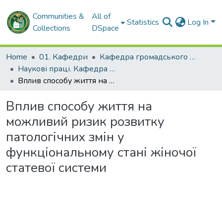
Communities &
All of
Statistics
Log In
Collections
DSpace
Home
01. Кафедри
Кафедра громадського здоров'я та управління охороною здоров'я
Наукові праці. Кафедра громадського здоров'я та управління охороною здоров'я
Вплив способу життя на можливий ризик розвитку патологічних змін у функціональному стані жіночої статевої системи
Вплив способу життя на
можливий ризик розвитку
патологічних змін у
функціональному стані жіночої
статевої системи