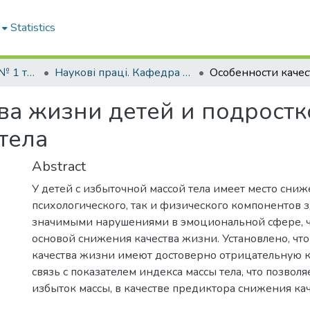
Statistics
Кафедра педіатрії № 1 та неонатології
Наукові праці. Кафедра педіатрії № 1 та неонатології
ва жизни детей и подростк
тела
Abstract
У детей с избыточной массой тела имеет место сниж
психологического, так и физического компонентов 
значимыми нарушениями в эмоциональной сфере, ч
основой снижения качества жизни. Установлено, чт
качества жизни имеют достоверно отрицательную
связь с показателем индекса массы тела, что позвол
избыток массы, в качестве предиктора снижения ка