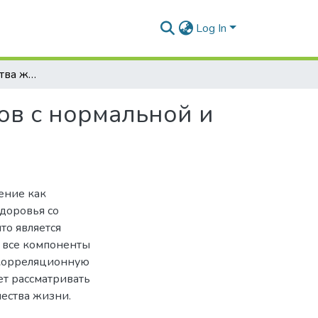
Log In
Особенности качества жизни детей и подростков с нормальной и избыточной массой тела
ов с нормальной и
ение как
здоровья со
то является
о все компоненты
 корреляционную
яет рассматривать
чества жизни.