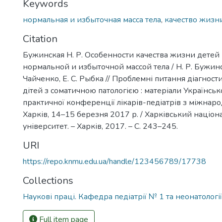
Keywords
нормальная и избыточная масса тела
,
качество жизн
Citation
Бужинская Н. Р. Особенности качества жизни детей 
нормальной и избыточной массой тела / Н. Р. Бужинск
Чайченко, Е. С. Рыбка // Проблемні питання діагност
дітей з соматичною патологією : матеріали Українськ
практичної конференції лікарів-педіатрів з міжнар
Харків, 14–15 березня 2017 р. / Харківський наці
університет. – Харків, 2017. – С. 243–245.
URI
https://repo.knmu.edu.ua/handle/123456789/17738
Collections
Наукові праці. Кафедра педіатрії № 1 та неонатології
Full item page