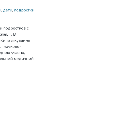
и
,
дети
,
подростки
и подростков с
ая, Т. В.
ики та лікування
ої науково-
одною участю,
ональний медичний