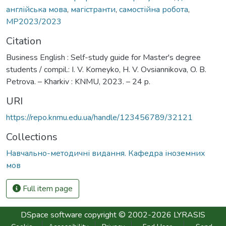
англійська мова
,
магістранти
,
самостійна робота
,
МР2023/2023
Citation
Business English : Self-study guide for Master's degree
students / compil.: I. V. Korneyko, H. V. Ovsiannikova, O. B.
Petrova. – Kharkiv : KNMU, 2023. – 24 p.
URI
https://repo.knmu.edu.ua/handle/123456789/32121
Collections
Навчально-методичні видання. Кафедра іноземних
мов
Full item page
DSpace software
copyright © 2002-2026
LYRASIS