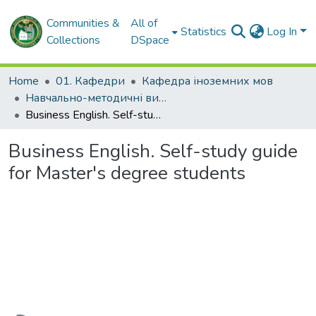
Communities &
All of
Statistics
Log In
Collections
DSpace
Home
01. Кафедри
Кафедра іноземних мов
Навчально-методичні видання. Кафедра іноземних мов
Business English. Self-study guide for Master's degree students
Business English. Self-study guide
for Master's degree students
Loading...