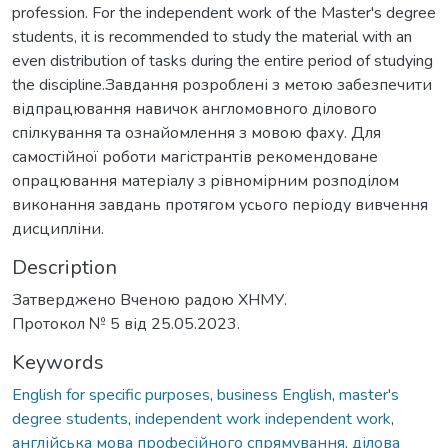
profession. For the independent work of the Master's degree
students, it is recommended to study the material with an
even distribution of tasks during the entire period of studying
the discipline.Завдання розроблені з метою забезпечити
відпрацювання навичок англомовного ділового
спілкування та ознайомлення з мовою фаху. Для
самостійної роботи магістрантів рекомендоване
опрацювання матеріалу з рівномірним розподілом
виконання завдань протягом усього періоду вивчення
дисципліни.
Description
Затверджено Вченою радою ХНМУ.
Протокол № 5 від 25.05.2023.
Keywords
English for specific purposes
,
business English
,
master's
degree students
,
independent work independent work
,
англійська мова професійного спрямування
,
ділова