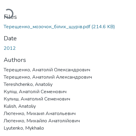
oading...
Files
Терещенко_мозочок_білих_щурів.pdf
(214.6 KB)
Date
2012
Authors
Терещенко, Анатолій Олександрович
Терещенко, Анатолий Александрович
Tereshchenko, Anatoliy
Куліш, Анатолій Семенович
Кулиш, Анатолий Семенович
Kulish, Anatoliy
Лютенко, Михаил Анатольевич
Лютенко, Михайло Анатолійович
Lyutenko, Mykhailo