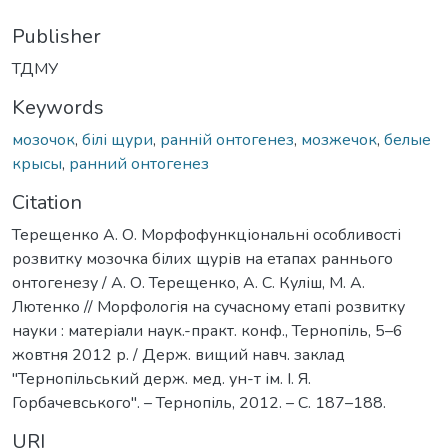
Publisher
ТДМУ
Keywords
мозочок
,
білі щури
,
ранній онтогенез
,
мозжечок
,
белые
крысы
,
ранний онтогенез
Citation
Терещенко А. О. Морфофункціональні особливості
розвитку мозочка білих щурів на етапах раннього
онтогенезу / А. О. Терещенко, А. С. Куліш, М. А.
Лютенко // Морфологія на сучасному етапі розвитку
науки : матеріали наук.-практ. конф., Тернопіль, 5–6
жовтня 2012 р. / Держ. вищий навч. заклад
"Тернопільський держ. мед. ун-т ім. І. Я.
Горбачевського". – Тернопіль, 2012. – С. 187–188.
URI