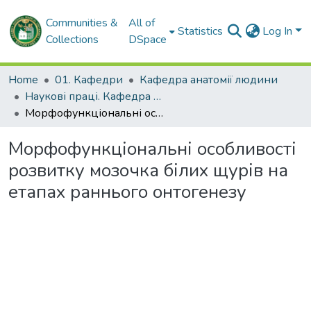
Communities &
All of
Statistics
Log In
Collections
DSpace
Home
01. Кафедри
Кафедра анатомії людини
Наукові праці. Кафедра анатомії людини
Морфофункціональні особливості розвитку мозочка білих щурів на етапах раннього онтогенезу
Морфофункціональні особливості
розвитку мозочка білих щурів на
етапах раннього онтогенезу