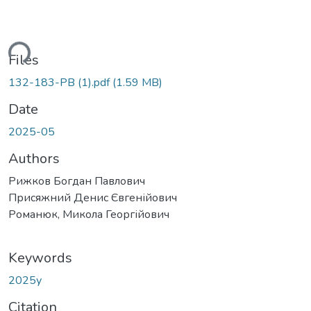
ding...
Files
132-183-PB (1).pdf
(1.59 MB)
Date
2025-05
Authors
Рижков Богдан Павлович
Присяжний Денис Євгенійович
Романюк, Микола Георгійович
Keywords
2025у
Citation