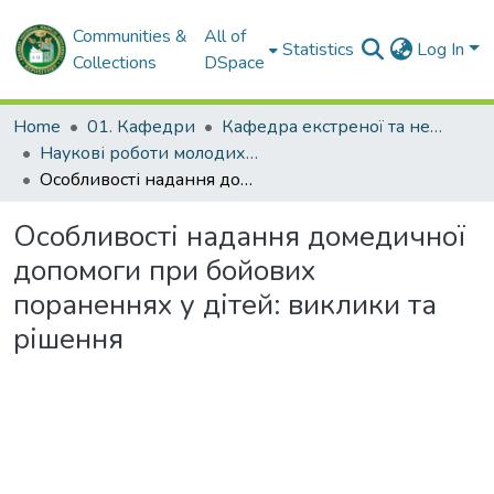
Communities &
All of
Statistics
Log In
Collections
DSpace
Home
01. Кафедри
Кафедра екстреної та невідкладної медичної допомоги, ортопедії, травматології та протезування
Наукові роботи молодих дослідників та кваліфікаційні роботи. Кафедра екстреної та невідкладної медичної допомоги, ортопедії, травматології та протезування
Особливості надання домедичної допомоги при бойових пораненнях у дітей: виклики та рішення
Особливості надання домедичної
допомоги при бойових
пораненнях у дітей: виклики та
рішення