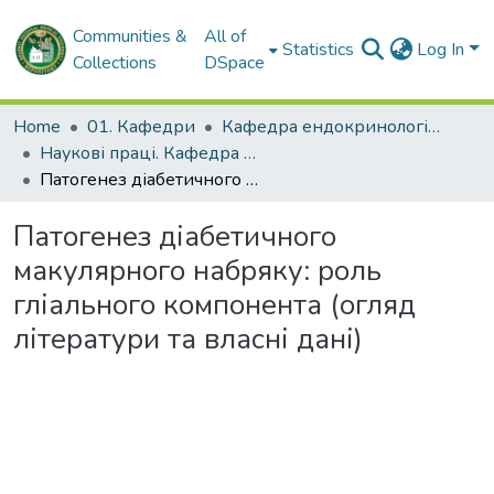
Communities &
All of
Statistics
Log In
Collections
DSpace
Home
01. Кафедри
Кафедра ендокринології та дитячої ендокринології
Наукові праці. Кафедра ендокринології та дитячої ендокринології
Патогенез діабетичного макулярного набряку: роль гліального компонента (огляд літератури та власні дані)
Патогенез діабетичного
макулярного набряку: роль
гліального компонента (огляд
літератури та власні дані)