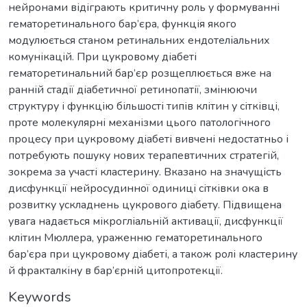
нейронами відіграють критичну роль у формуванні
гематоретинального бар’єра, функція якого
модулюється станом ретинальних ендотеліальних
комунікацій. При цукровому діабеті
гематоретинальний бар’єр розщеплюється вже на
ранній стадії діабетичної ретинопатії, змінюючи
структуру і функцію більшості типів клітин у сітківці,
проте молекулярні механізми цього патологічного
процесу при цукровому діабеті вивчені недостатньо і
потребують пошуку нових терапевтичних стратегій,
зокрема за участі кластерину. Вказано на значущість
дисфункції нейросудинної одиниці сітківки ока в
розвитку ускладнень цукрового діабету. Підвищена
увага надається мікрогліальній активації, дисфункції
клітин Мюллера, ураженню гематоретинального
бар’єра при цукровому діабеті, а також ролі клаcтерину
й фракталкіну в бар’єрній цитопротекції.
Keywords