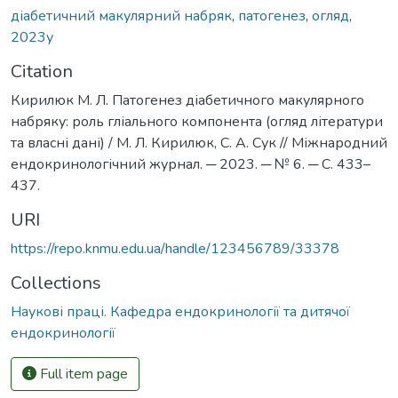
діабетичний макулярний набряк
,
патогенез
,
огляд
,
2023у
Citation
Кирилюк М. Л. Патогенез діабетичного макулярного
набряку: роль гліального компонента (огляд літератури
та власні дані) / М. Л. Кирилюк, С. А. Сук // Міжнародний
ендокринологічний журнал. ─ 2023. ─ № 6. ─ С. 433–
437.
URI
https://repo.knmu.edu.ua/handle/123456789/33378
Collections
Наукові праці. Кафедра ендокринології та дитячої
ендокринології
Full item page