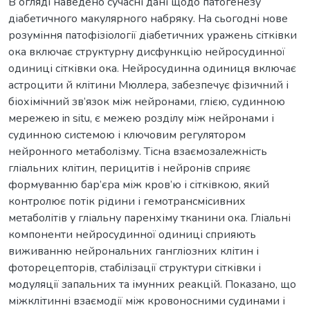
В огляді наведено сучасні дані щодо патогенезу
діабетичного макулярного набряку. На сьогодні нове
розуміння патофізіології діабетичних уражень сітківки
ока включає структурну дисфункцію нейросудинної
одиниці сітківки ока. Нейросудинна одиниця включає
астроцити й клітини Мюллера, забезпечує фізичний і
біохімічний зв’язок між нейронами, глією, судинною
мережею in situ, є межею розділу між нейронами і
судинною системою і ключовим регулятором
нейронного метаболізму. Тісна взаємозалежність
гліальних клітин, перицитів і нейронів сприяє
формуванню бар’єра між кров’ю і сітківкою, який
контролює потік рідини і гемотрансмісивних
метаболітів у гліальну паренхіму тканини ока. Гліальні
компоненти нейросудинної одиниці сприяють
виживанню нейрональних гангліозних клітин і
фоторецепторів, стабілізації структури сітківки і
модуляції запальних та імунних реакцій. Показано, що
міжклітинні взаємодії між кровоносними судинами і