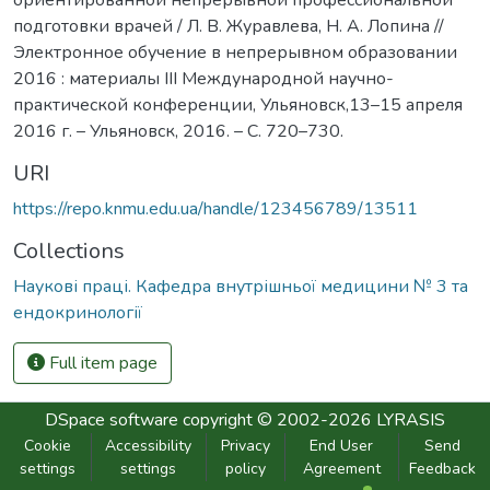
подготовки врачей / Л. В. Журавлева, Н. А. Лопина //
Электронное обучение в непрерывном образовании
2016 : материалы III Международной научно-
практической конференции, Ульяновск,13–15 апреля
2016 г. – Ульяновск, 2016. – С. 720–730.
URI
https://repo.knmu.edu.ua/handle/123456789/13511
Collections
Наукові праці. Кафедра внутрішньої медицини № 3 та
ендокринології
Full item page
DSpace software
copyright © 2002-2026
LYRASIS
Cookie
Accessibility
Privacy
End User
Send
settings
settings
policy
Agreement
Feedback