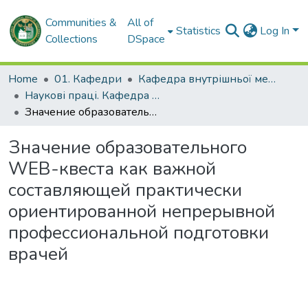
Communities &
All of
Statistics
Log In
Collections
DSpace
Home
01. Кафедри
Кафедра внутрішньої медицини № 3 та ендокринології
Наукові праці. Кафедра внутрішньої медицини № 3 та ендокринології
Значение образовательного WEB-квеста как важной составляющей практически ориентированной непрерывной профессиональной подготовки врачей
Значение образовательного
WEB-квеста как важной
составляющей практически
ориентированной непрерывной
профессиональной подготовки
врачей