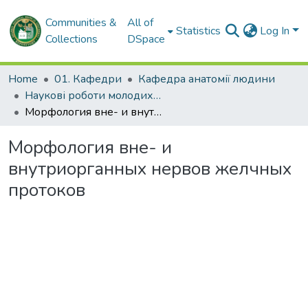
Communities &
All of
Statistics
Log In
Collections
DSpace
Home
01. Кафедри
Кафедра анатомії людини
Наукові роботи молодих дослідників. Кафедра анатомії людини
Морфология вне- и внутриорганных нервов желчных протоков
Морфология вне- и
внутриорганных нервов желчных
протоков