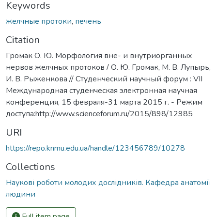
Keywords
желчные протоки
,
печень
Citation
Громак О. Ю. Морфология вне- и внутриорганных
нервов желчных протоков / О. Ю. Громак, М. В. Лупырь,
И. В. Рыженкова // Студенческий научный форум : VII
Международная студенческая электронная научная
конференция, 15 февраля-31 марта 2015 г. - Режим
доступа:http://www.scienceforum.ru/2015/898/12985
URI
https://repo.knmu.edu.ua/handle/123456789/10278
Collections
Наукові роботи молодих дослідників. Кафедра анатомії
людини
Full item page