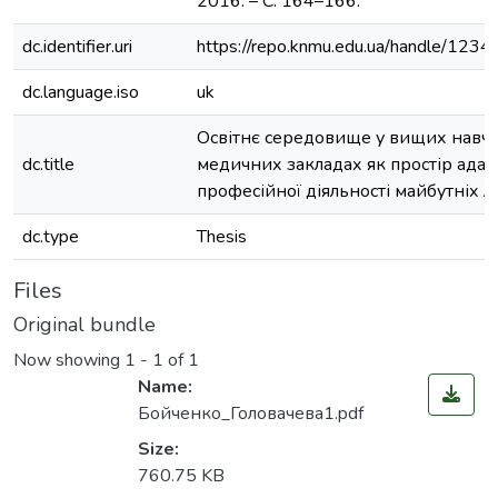
2016. – С. 164–166.
dc.identifier.uri
https://repo.knmu.edu.ua/handle/12
dc.language.iso
uk
Освітнє середовище у вищих навч
dc.title
медичних закладах як простір адапт
професійної діяльності майбутніх л
dc.type
Thesis
Files
Original bundle
Now showing
1 - 1 of 1
Name:
Бойченко_Головачева1.pdf
Size:
760.75 KB