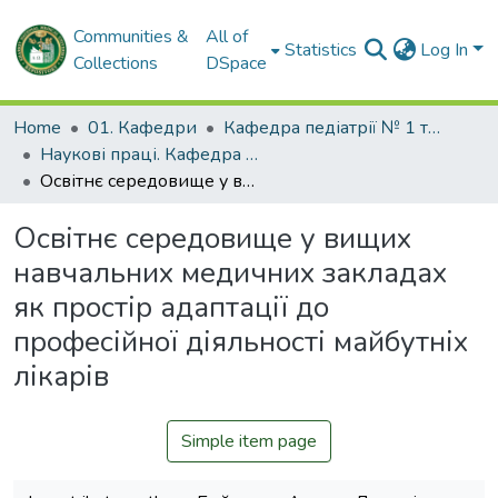
Communities &
All of
Statistics
Log In
Collections
DSpace
Home
01. Кафедри
Кафедра педіатрії № 1 та неонатології
Наукові праці. Кафедра педіатрії № 1 та неонатології
Освітнє середовище у вищих навчальних медичних закладах як простір адаптації до професійної діяльності майбутніх лікарів
Освітнє середовище у вищих
навчальних медичних закладах
як простір адаптації до
професійної діяльності майбутніх
лікарів
Simple item page