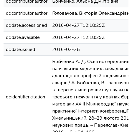
dc.contributor.author
Бойченко, Альона Дмитрівна
dc.contributor.author
Головачова, Вікторія Олександрівна
dc.date.accessioned
2016-04-27T12:18:29Z
dc.date.available
2016-04-27T12:18:29Z
dc.date.issued
2016-02-28
Бойченко А. Д. Освітнє середовищ
навчальних медичних закладах як 
адаптації до професійної діяльност
лікарів / А. Бойченко, В. Головачов
та перспективи розвитку науки на 
dc.identifier.citation
треоього тисячоліття у країнах Європ
матеріали ХХІІІ Міжнародної науко
практичної інтернет-конференції, 
Хмельницький, 28–29 лютого 2016 р
наукових праць. – Переяслав-Хме